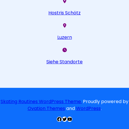
Hostris Schötz
Luzern
Siehe Standorte
Skating Routines WordPress Theme.
Proudly powered by
Ovation Themes
and
WordPress
.
Facebook
Twitter
YouTube