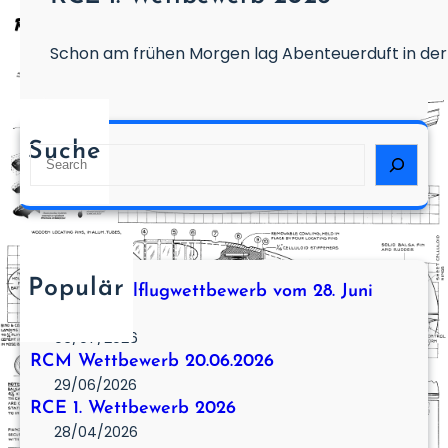
Schon am frühen Morgen lag Abenteuerduft in der 
Suche
S
e
a
r
c
h
Populär
2. RCE Segelflugwettbewerb vom 28. Juni
2026
06/07/2026
RCM Wettbewerb 20.06.2026
29/06/2026
RCE 1. Wettbewerb 2026
28/04/2026