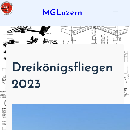
Zum
Inhalt
MGLuzern
springen
Dreikönigsfliegen
2023