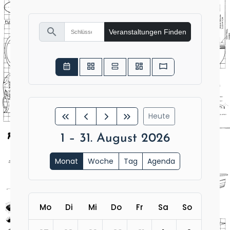
search
Veranstaltungen Finden
Heute
1 – 31. August 2026
Monat
Woche
Tag
Agenda
Mo
Di
Mi
Do
Fr
Sa
So