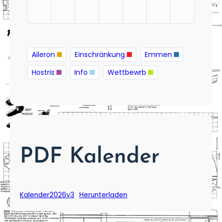
Aileron
Einschränkung
Emmen
Hostris
Info
Wettbewrb
PDF Kalender
Kalender2026v3
Herunterladen