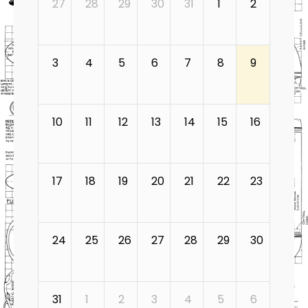
27
28
29
30
31
1
2
3
4
5
6
7
8
9
10
11
12
13
14
15
16
17
18
19
20
21
22
23
24
25
26
27
28
29
30
31
1
2
3
4
5
6