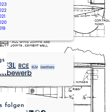
023
022
021
020
019
gs
F3L
RCE
rs
RCM
Sportflyers
ttbewerb
s folgen