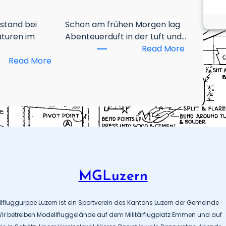
 stand bei
Schon am frühen Morgen lag
turen im
Abenteuerduft in der Luft und…
:
Read More
:
R
Read More
R
C
C
E
M
1
W
.
e
W
t
e
t
t
b
t
e
b
MGLuzern
w
e
e
w
llfluggurppe Luzern ist ein Sportverein des Kantons Luzern der Gemeinde
r
e
r betreiben Modellfluggelände auf dem Militärflugplatz Emmen und auf
b
r