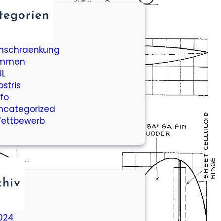
tegorien
ileron Bar
aukurs
inschraenkung
mmen
3L
ostris
nfo
ncategorized
ettbewerb
chiv
026
025
024