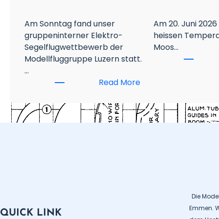
Am Sonntag fand unser
Am 20. Juni 2026
gruppeninterner Elektro-
heissen Tempera
Segelflugwettbewerb der
Moos…
Modellfluggruppe Luzern statt.
…
:
Read More
2
.
R
C
E
S
e
g
e
Die Mode
l
Emmen. Wi
f
QUICK LINK