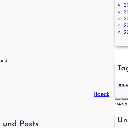
2
2
2
2
2
 und
Ta
Bauku
We
Hoeck
Un
l und Posts