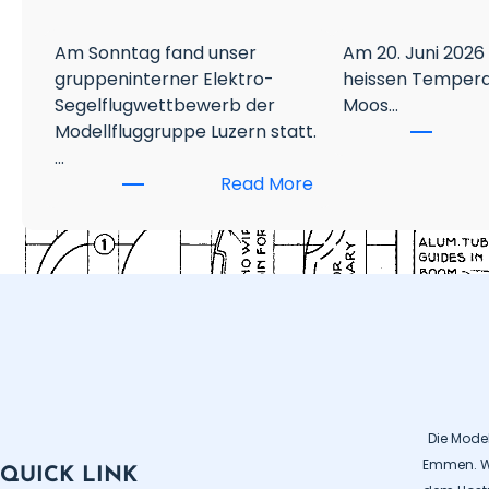
Am Sonntag fand unser
Am 20. Juni 2026
gruppeninterner Elektro-
heissen Tempera
Segelflugwettbewerb der
Moos…
Modellfluggruppe Luzern statt.
…
:
Read More
2
.
R
C
E
S
e
g
e
Die Mode
l
Emmen. Wi
f
QUICK LINK