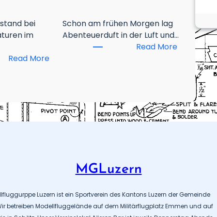
 stand bei
Schon am frühen Morgen lag
turen im
Abenteuerduft in der Luft und…
:
Read More
:
R
Read More
R
C
C
E
M
1
W
.
e
W
t
e
t
t
b
t
e
b
MGLuzern
w
e
e
w
llfluggurppe Luzern ist ein Sportverein des Kantons Luzern der Gemeinde
r
e
r betreiben Modellfluggelände auf dem Militärflugplatz Emmen und auf
b
r