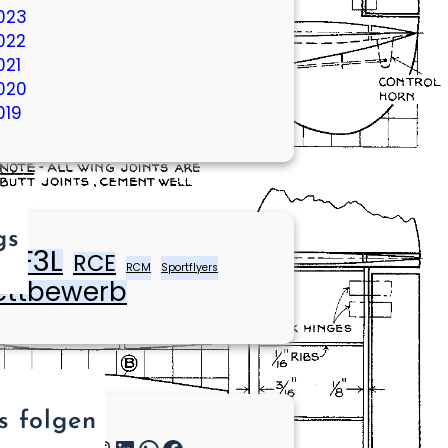
023
022
021
020
019
gs
F3L
RCE
rs
RCM
Sportflyers
ttbewerb
s folgen