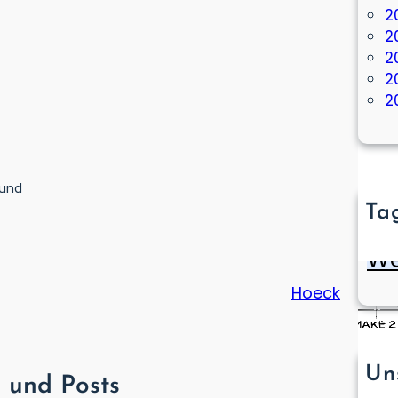
2
2
2
2
2
 und
Ta
Bauku
We
Hoeck
Un
l und Posts