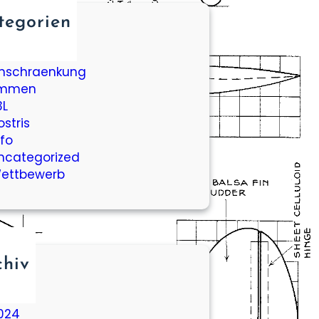
tegorien
ileron Bar
aukurs
inschraenkung
mmen
3L
ostris
nfo
ncategorized
ettbewerb
chiv
026
025
024